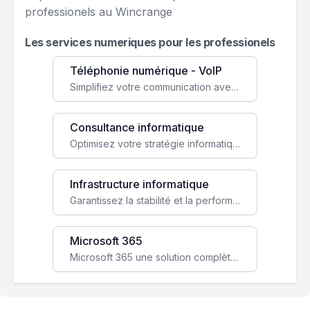
professionels au Wincrange
Les services numeriques pour les professionels
Téléphonie numérique - VoIP
Simplifiez votre communication avec une solution VoIP flexible, économique et adaptée à vos besoins professionnels.
Consultance informatique
Optimisez votre stratégie informatique avec l'expertise de nos consultants pour améliorer votre efficacité et sécurité.
Infrastructure informatique
Garantissez la stabilité et la performance de votre entreprise avec une infrastructure IT sécurisée et évolutive.
Microsoft 365
Microsoft 365 une solution complète qui booste votre productivité, renforce la sécurité de vos données et facilite la collaboration.