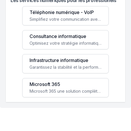
Les services numeriques pour les professionels
Téléphonie numérique - VoIP
Simplifiez votre communication avec une solution VoIP flexible, économique et adaptée à vos besoins professionnels.
Consultance informatique
Optimisez votre stratégie informatique avec l'expertise de nos consultants pour améliorer votre efficacité et sécurité.
Infrastructure informatique
Garantissez la stabilité et la performance de votre entreprise avec une infrastructure IT sécurisée et évolutive.
Microsoft 365
Microsoft 365 une solution complète qui booste votre productivité, renforce la sécurité de vos données et facilite la collaboration.