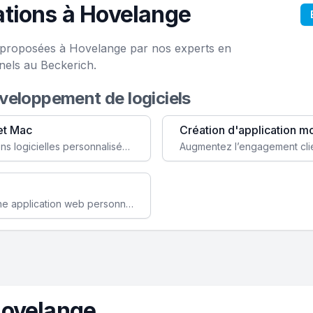
tions à Hovelange
e proposées à Hovelange par nos experts en
nels au Beckerich.
éveloppement de logiciels
et Mac
Création d'application m
Faites évoluer votre business avec des solutions logicielles personnalisées, parfaitement adaptées à vos besoins spécifiques.
Améliorez l'efficacité de votre société avec une application web personnalisée accessible partout et tout le temps.
Hovelange