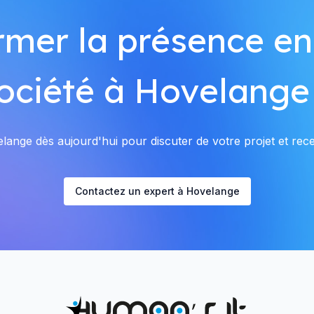
rmer la présence en
ociété à Hovelange
ange dès aujourd'hui pour discuter de votre projet et recev
Contactez un expert à Hovelange