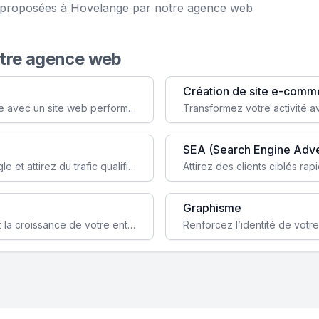
ce proposées à Hovelange par notre agence web
otre agence web
Création de site e-comm
Augmentez votre visibilité et crédibilité en ligne avec un site web performant, conçu pour attirer plus de clients.
SEA (Search Engine Adve
Boostez la visibilité de votre site web sur Google et attirez du trafic qualifié grâce à nos stratégies SEO.
Graphisme
Augmentez votre notoriété en ligne et stimulez la croissance de votre entreprise grâce à une stratégie sociale sur mesure.