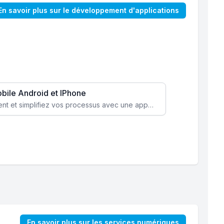
En savoir plus sur le développement d'applications
obile Android et IPhone
Augmentez l’engagement client et simplifiez vos processus avec une application mobile sur mesure, disponible sur iOS et Android.
En savoir plus sur les services numériques