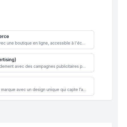
erce
Transformez votre activité avec une boutique en ligne, accessible à l'échelle mondiale 24/7.
rtising)
Attirez des clients ciblés rapidement avec des campagnes publicitaires payantes optimisées pour vos objectifs.
Renforcez l’identité de votre marque avec un design unique qui capte l’attention et engage vos clients.