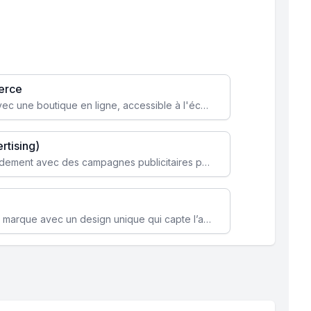
erce
Transformez votre activité avec une boutique en ligne, accessible à l'échelle mondiale 24/7.
rtising)
Attirez des clients ciblés rapidement avec des campagnes publicitaires payantes optimisées pour vos objectifs.
Renforcez l’identité de votre marque avec un design unique qui capte l’attention et engage vos clients.