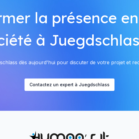
rmer la présence en
ciété à Juegdschlas
hlass dès aujourd'hui pour discuter de votre projet et rec
Contactez un expert à Juegdschlass