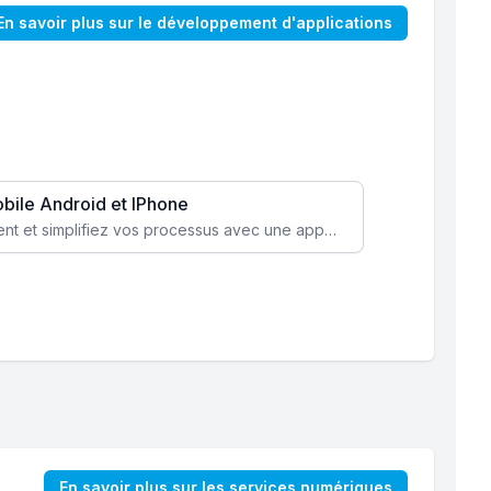
En savoir plus sur le développement d'applications
obile Android et IPhone
Augmentez l’engagement client et simplifiez vos processus avec une application mobile sur mesure, disponible sur iOS et Android.
En savoir plus sur les services numériques