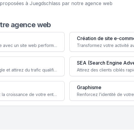
ce proposées à Juegdschlass par notre agence web
otre agence web
Création de site e-comm
Augmentez votre visibilité et crédibilité en ligne avec un site web performant, conçu pour attirer plus de clients.
SEA (Search Engine Adve
Boostez la visibilité de votre site web sur Google et attirez du trafic qualifié grâce à nos stratégies SEO.
Graphisme
Augmentez votre notoriété en ligne et stimulez la croissance de votre entreprise grâce à une stratégie sociale sur mesure.