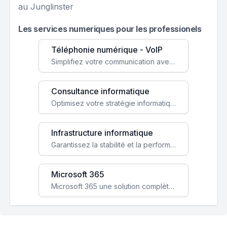
au Junglinster
Les services numeriques pour les professionels
Téléphonie numérique - VoIP
Simplifiez votre communication avec une solution VoIP flexible, économique et adaptée à vos besoins professionnels.
Consultance informatique
Optimisez votre stratégie informatique avec l'expertise de nos consultants pour améliorer votre efficacité et sécurité.
Infrastructure informatique
Garantissez la stabilité et la performance de votre entreprise avec une infrastructure IT sécurisée et évolutive.
Microsoft 365
Microsoft 365 une solution complète qui booste votre productivité, renforce la sécurité de vos données et facilite la collaboration.