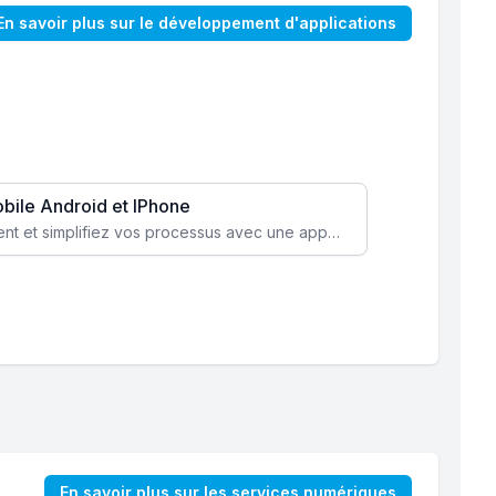
En savoir plus sur le développement d'applications
obile Android et IPhone
Augmentez l’engagement client et simplifiez vos processus avec une application mobile sur mesure, disponible sur iOS et Android.
En savoir plus sur les services numériques