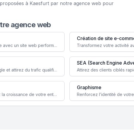
ce proposées à Kaesfurt par notre agence web pour
otre agence web
Création de site e-comm
Augmentez votre visibilité et crédibilité en ligne avec un site web performant, conçu pour attirer plus de clients.
SEA (Search Engine Adve
Boostez la visibilité de votre site web sur Google et attirez du trafic qualifié grâce à nos stratégies SEO.
Graphisme
Augmentez votre notoriété en ligne et stimulez la croissance de votre entreprise grâce à une stratégie sociale sur mesure.