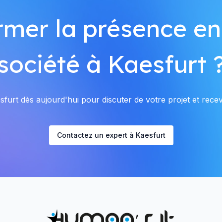
rmer la présence en
société à Kaesfurt 
furt dès aujourd'hui pour discuter de votre projet et recevo
Contactez un expert à Kaesfurt