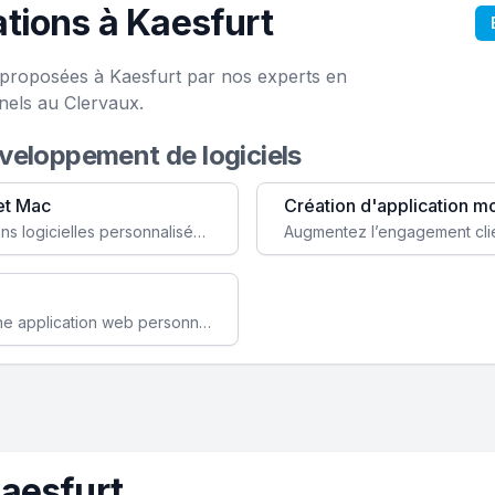
tions à Kaesfurt
e proposées à Kaesfurt par nos experts en
nels au Clervaux.
éveloppement de logiciels
et Mac
Création d'application m
Faites évoluer votre business avec des solutions logicielles personnalisées, parfaitement adaptées à vos besoins spécifiques.
Améliorez l'efficacité de votre société avec une application web personnalisée accessible partout et tout le temps.
aesfurt