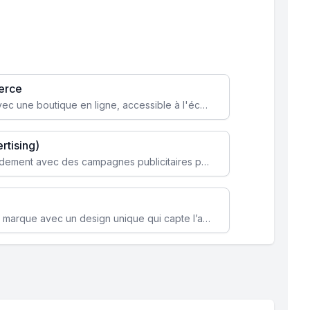
erce
Transformez votre activité avec une boutique en ligne, accessible à l'échelle mondiale 24/7.
rtising)
Attirez des clients ciblés rapidement avec des campagnes publicitaires payantes optimisées pour vos objectifs.
Renforcez l’identité de votre marque avec un design unique qui capte l’attention et engage vos clients.