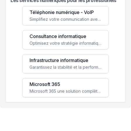
Les services numeriques pour les professionels
Téléphonie numérique - VoIP
Simplifiez votre communication avec une solution VoIP flexible, économique et adaptée à vos besoins professionnels.
Consultance informatique
Optimisez votre stratégie informatique avec l'expertise de nos consultants pour améliorer votre efficacité et sécurité.
Infrastructure informatique
Garantissez la stabilité et la performance de votre entreprise avec une infrastructure IT sécurisée et évolutive.
Microsoft 365
Microsoft 365 une solution complète qui booste votre productivité, renforce la sécurité de vos données et facilite la collaboration.