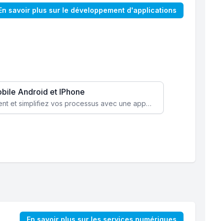
En savoir plus sur le développement d'applications
obile Android et IPhone
Augmentez l’engagement client et simplifiez vos processus avec une application mobile sur mesure, disponible sur iOS et Android.
En savoir plus sur les services numériques