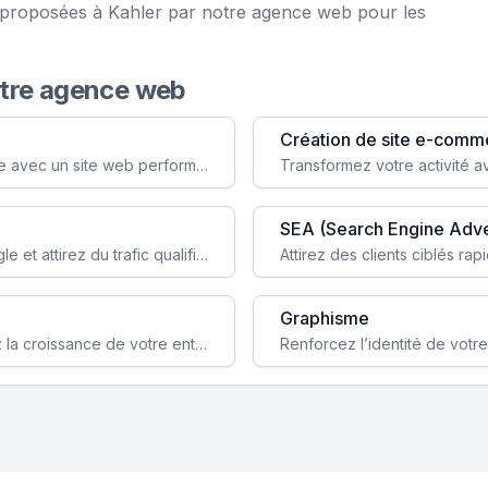
e proposées à Kahler par notre agence web pour les
otre agence web
Création de site e-comm
Augmentez votre visibilité et crédibilité en ligne avec un site web performant, conçu pour attirer plus de clients.
SEA (Search Engine Adve
Boostez la visibilité de votre site web sur Google et attirez du trafic qualifié grâce à nos stratégies SEO.
Graphisme
Augmentez votre notoriété en ligne et stimulez la croissance de votre entreprise grâce à une stratégie sociale sur mesure.