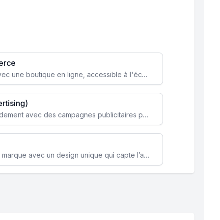
erce
Transformez votre activité avec une boutique en ligne, accessible à l'échelle mondiale 24/7.
rtising)
Attirez des clients ciblés rapidement avec des campagnes publicitaires payantes optimisées pour vos objectifs.
Renforcez l’identité de votre marque avec un design unique qui capte l’attention et engage vos clients.