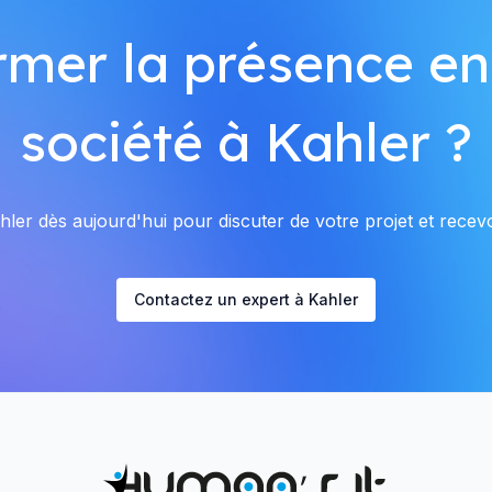
rmer la présence en
société à Kahler ?
ler dès aujourd'hui pour discuter de votre projet et recevoi
Contactez un expert à Kahler