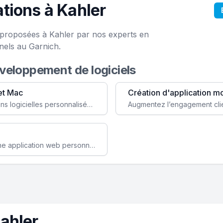
tions à Kahler
e proposées à Kahler par nos experts en
nels au Garnich.
éveloppement de logiciels
et Mac
Création d'application m
Faites évoluer votre business avec des solutions logicielles personnalisées, parfaitement adaptées à vos besoins spécifiques.
Améliorez l'efficacité de votre société avec une application web personnalisée accessible partout et tout le temps.
ahler