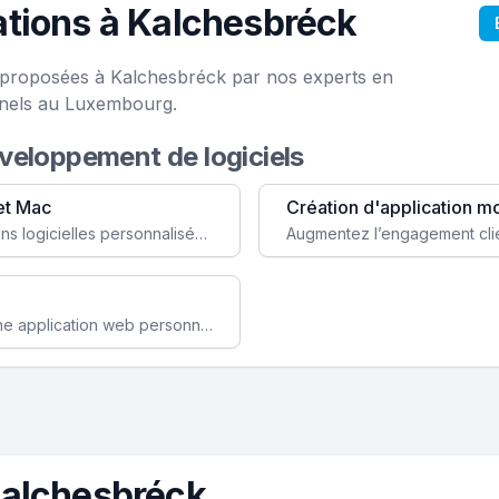
tions à Kalchesbréck
e proposées à Kalchesbréck par nos experts en
onels au Luxembourg.
éveloppement de logiciels
et Mac
Création d'application m
Faites évoluer votre business avec des solutions logicielles personnalisées, parfaitement adaptées à vos besoins spécifiques.
Améliorez l'efficacité de votre société avec une application web personnalisée accessible partout et tout le temps.
Kalchesbréck