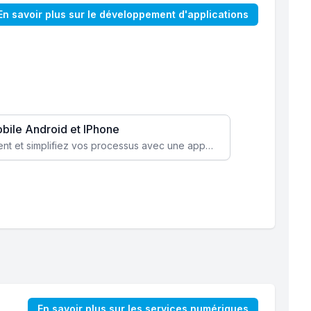
En savoir plus sur le développement d'applications
obile Android et IPhone
Augmentez l’engagement client et simplifiez vos processus avec une application mobile sur mesure, disponible sur iOS et Android.
En savoir plus sur les services numériques