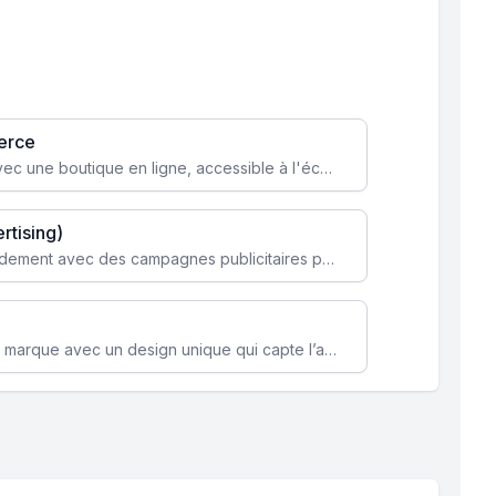
erce
Transformez votre activité avec une boutique en ligne, accessible à l'échelle mondiale 24/7.
rtising)
Attirez des clients ciblés rapidement avec des campagnes publicitaires payantes optimisées pour vos objectifs.
Renforcez l’identité de votre marque avec un design unique qui capte l’attention et engage vos clients.