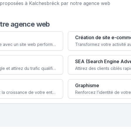
ce proposées à Kalchesbréck par notre agence web
otre agence web
Création de site e-comm
Augmentez votre visibilité et crédibilité en ligne avec un site web performant, conçu pour attirer plus de clients.
SEA (Search Engine Adve
Boostez la visibilité de votre site web sur Google et attirez du trafic qualifié grâce à nos stratégies SEO.
Graphisme
Augmentez votre notoriété en ligne et stimulez la croissance de votre entreprise grâce à une stratégie sociale sur mesure.