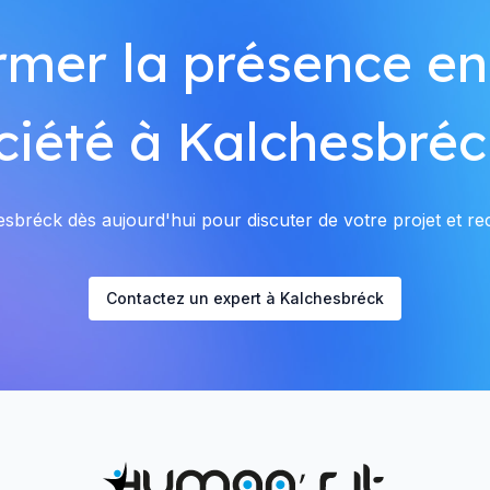
rmer la présence en
ciété à Kalchesbréc
bréck dès aujourd'hui pour discuter de votre projet et rec
Contactez un expert à Kalchesbréck