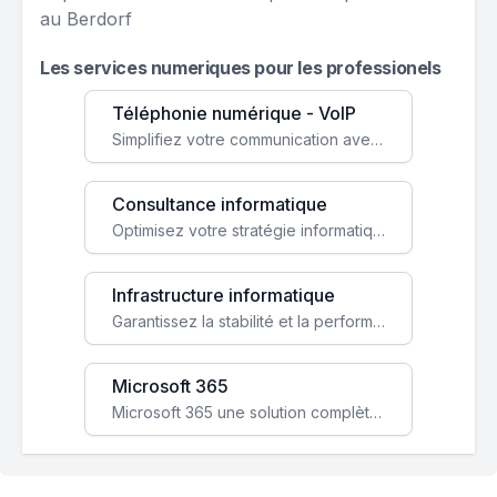
au Berdorf
Les services numeriques pour les professionels
Téléphonie numérique - VoIP
Simplifiez votre communication avec une solution VoIP flexible, économique et adaptée à vos besoins professionnels.
Consultance informatique
Optimisez votre stratégie informatique avec l'expertise de nos consultants pour améliorer votre efficacité et sécurité.
Infrastructure informatique
Garantissez la stabilité et la performance de votre entreprise avec une infrastructure IT sécurisée et évolutive.
Microsoft 365
Microsoft 365 une solution complète qui booste votre productivité, renforce la sécurité de vos données et facilite la collaboration.