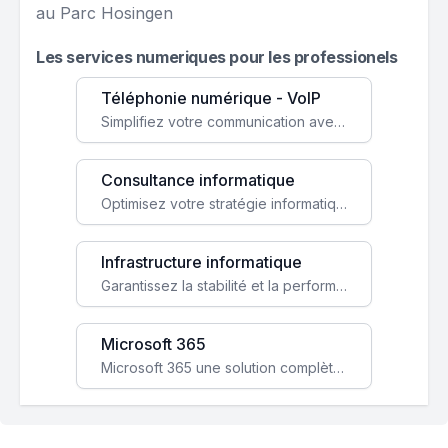
au Parc Hosingen
Les services numeriques pour les professionels
Téléphonie numérique - VoIP
Simplifiez votre communication avec une solution VoIP flexible, économique et adaptée à vos besoins professionnels.
Consultance informatique
Optimisez votre stratégie informatique avec l'expertise de nos consultants pour améliorer votre efficacité et sécurité.
Infrastructure informatique
Garantissez la stabilité et la performance de votre entreprise avec une infrastructure IT sécurisée et évolutive.
Microsoft 365
Microsoft 365 une solution complète qui booste votre productivité, renforce la sécurité de vos données et facilite la collaboration.