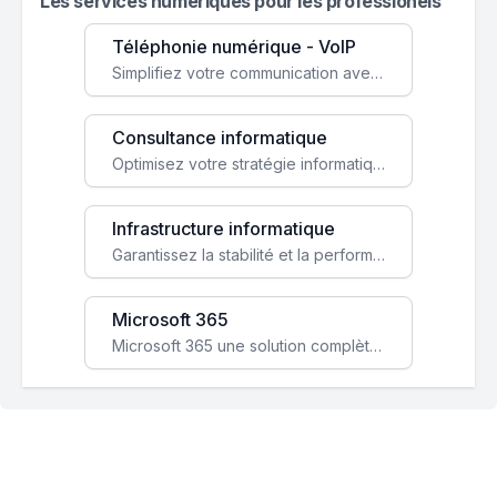
Les services numeriques pour les professionels
Téléphonie numérique - VoIP
Simplifiez votre communication avec une solution VoIP flexible, économique et adaptée à vos besoins professionnels.
Consultance informatique
Optimisez votre stratégie informatique avec l'expertise de nos consultants pour améliorer votre efficacité et sécurité.
Infrastructure informatique
Garantissez la stabilité et la performance de votre entreprise avec une infrastructure IT sécurisée et évolutive.
Microsoft 365
Microsoft 365 une solution complète qui booste votre productivité, renforce la sécurité de vos données et facilite la collaboration.