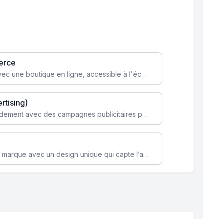
erce
Transformez votre activité avec une boutique en ligne, accessible à l'échelle mondiale 24/7.
rtising)
Attirez des clients ciblés rapidement avec des campagnes publicitaires payantes optimisées pour vos objectifs.
Renforcez l’identité de votre marque avec un design unique qui capte l’attention et engage vos clients.