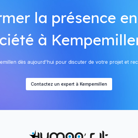
rmer la présence en
ciété à Kempemille
illen dès aujourd'hui pour discuter de votre projet et rece
Contactez un expert à Kempemillen