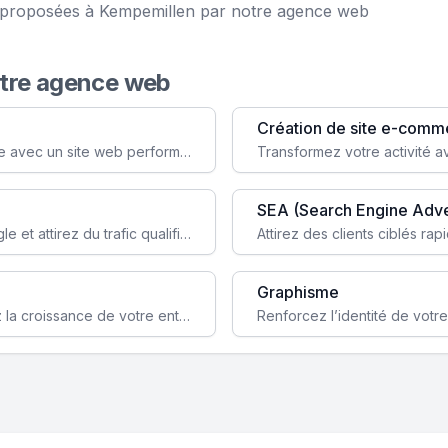
ce proposées à Kempemillen par notre agence web
otre agence web
Création de site e-comm
Augmentez votre visibilité et crédibilité en ligne avec un site web performant, conçu pour attirer plus de clients.
SEA (Search Engine Adve
Boostez la visibilité de votre site web sur Google et attirez du trafic qualifié grâce à nos stratégies SEO.
Graphisme
Augmentez votre notoriété en ligne et stimulez la croissance de votre entreprise grâce à une stratégie sociale sur mesure.