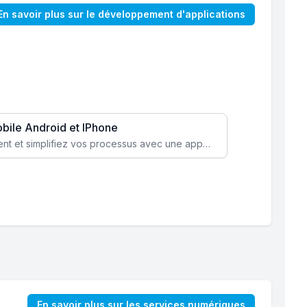
En savoir plus sur le développement d'applications
obile Android et IPhone
Augmentez l’engagement client et simplifiez vos processus avec une application mobile sur mesure, disponible sur iOS et Android.
En savoir plus sur les services numériques