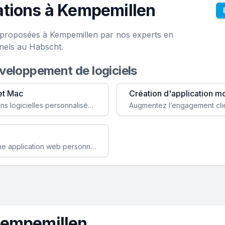
ations à Kempemillen
e proposées à Kempemillen par nos experts en
nels au Habscht.
éveloppement de logiciels
et Mac
Création d'application m
Faites évoluer votre business avec des solutions logicielles personnalisées, parfaitement adaptées à vos besoins spécifiques.
Améliorez l'efficacité de votre société avec une application web personnalisée accessible partout et tout le temps.
Kempemillen