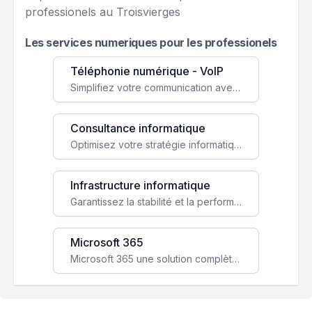
professionels au Troisvierges
Les services numeriques pour les professionels
Téléphonie numérique - VoIP
Simplifiez votre communication avec une solution VoIP flexible, économique et adaptée à vos besoins professionnels.
Consultance informatique
Optimisez votre stratégie informatique avec l'expertise de nos consultants pour améliorer votre efficacité et sécurité.
Infrastructure informatique
Garantissez la stabilité et la performance de votre entreprise avec une infrastructure IT sécurisée et évolutive.
Microsoft 365
Microsoft 365 une solution complète qui booste votre productivité, renforce la sécurité de vos données et facilite la collaboration.