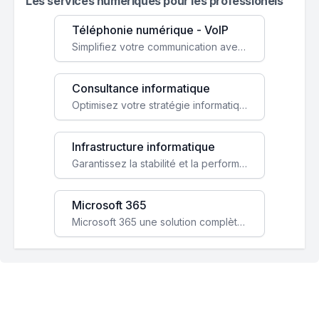
Les services numeriques pour les professionels
Téléphonie numérique - VoIP
Simplifiez votre communication avec une solution VoIP flexible, économique et adaptée à vos besoins professionnels.
Consultance informatique
Optimisez votre stratégie informatique avec l'expertise de nos consultants pour améliorer votre efficacité et sécurité.
Infrastructure informatique
Garantissez la stabilité et la performance de votre entreprise avec une infrastructure IT sécurisée et évolutive.
Microsoft 365
Microsoft 365 une solution complète qui booste votre productivité, renforce la sécurité de vos données et facilite la collaboration.