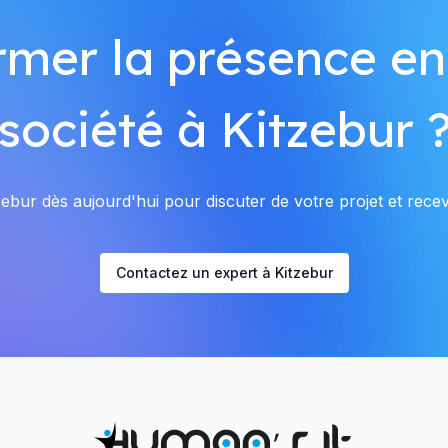
rmer la présence en
société à Kitzebur 
ebur dès aujourd'hui pour discuter de votre projet et recevo
Contactez un expert à Kitzebur