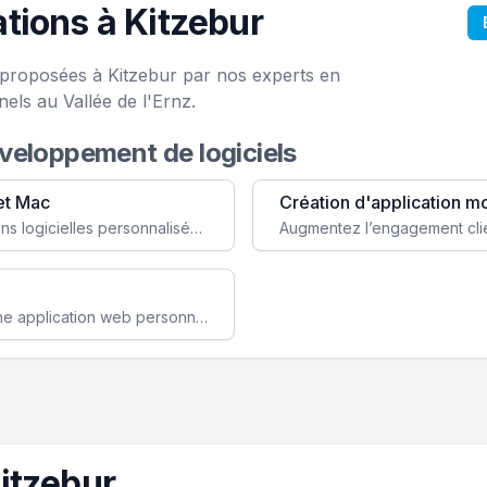
tions à Kitzebur
e proposées à Kitzebur par nos experts en
els au Vallée de l'Ernz.
éveloppement de logiciels
et Mac
Création d'application m
Faites évoluer votre business avec des solutions logicielles personnalisées, parfaitement adaptées à vos besoins spécifiques.
Améliorez l'efficacité de votre société avec une application web personnalisée accessible partout et tout le temps.
itzebur