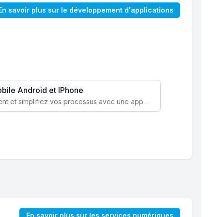
En savoir plus sur le développement d'applications
obile Android et IPhone
Augmentez l’engagement client et simplifiez vos processus avec une application mobile sur mesure, disponible sur iOS et Android.
En savoir plus sur les services numériques