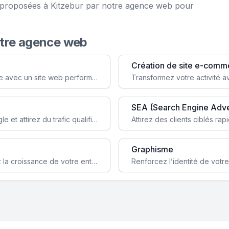
e proposées à Kitzebur par notre agence web pour
otre agence web
Création de site e-comm
Augmentez votre visibilité et crédibilité en ligne avec un site web performant, conçu pour attirer plus de clients.
SEA (Search Engine Adve
Boostez la visibilité de votre site web sur Google et attirez du trafic qualifié grâce à nos stratégies SEO.
Graphisme
Augmentez votre notoriété en ligne et stimulez la croissance de votre entreprise grâce à une stratégie sociale sur mesure.