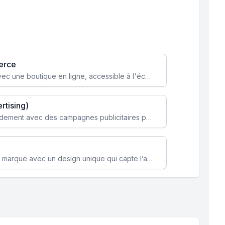
erce
Transformez votre activité avec une boutique en ligne, accessible à l'échelle mondiale 24/7.
rtising)
Attirez des clients ciblés rapidement avec des campagnes publicitaires payantes optimisées pour vos objectifs.
Renforcez l’identité de votre marque avec un design unique qui capte l’attention et engage vos clients.