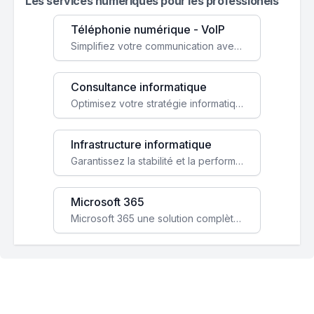
Les services numeriques pour les professionels
Téléphonie numérique - VoIP
Simplifiez votre communication avec une solution VoIP flexible, économique et adaptée à vos besoins professionnels.
Consultance informatique
Optimisez votre stratégie informatique avec l'expertise de nos consultants pour améliorer votre efficacité et sécurité.
Infrastructure informatique
Garantissez la stabilité et la performance de votre entreprise avec une infrastructure IT sécurisée et évolutive.
Microsoft 365
Microsoft 365 une solution complète qui booste votre productivité, renforce la sécurité de vos données et facilite la collaboration.