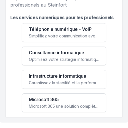
professionels au Steinfort
Les services numeriques pour les professionels
Téléphonie numérique - VoIP
Simplifiez votre communication avec une solution VoIP flexible, économique et adaptée à vos besoins professionnels.
Consultance informatique
Optimisez votre stratégie informatique avec l'expertise de nos consultants pour améliorer votre efficacité et sécurité.
Infrastructure informatique
Garantissez la stabilité et la performance de votre entreprise avec une infrastructure IT sécurisée et évolutive.
Microsoft 365
Microsoft 365 une solution complète qui booste votre productivité, renforce la sécurité de vos données et facilite la collaboration.