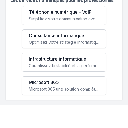
Les services numeriques pour les professionels
Téléphonie numérique - VoIP
Simplifiez votre communication avec une solution VoIP flexible, économique et adaptée à vos besoins professionnels.
Consultance informatique
Optimisez votre stratégie informatique avec l'expertise de nos consultants pour améliorer votre efficacité et sécurité.
Infrastructure informatique
Garantissez la stabilité et la performance de votre entreprise avec une infrastructure IT sécurisée et évolutive.
Microsoft 365
Microsoft 365 une solution complète qui booste votre productivité, renforce la sécurité de vos données et facilite la collaboration.