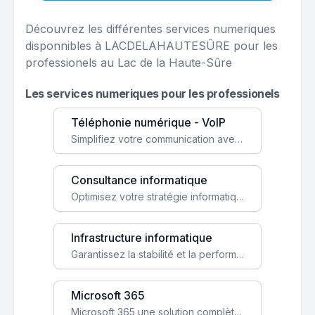
Découvrez les différentes services numeriques
disponnibles à LACDELAHAUTESÛRE pour les
professionels au Lac de la Haute-Sûre
Les services numeriques pour les professionels
Téléphonie numérique - VoIP
Simplifiez votre communication avec une solution VoIP flexible, économique et adaptée à vos besoins professionnels.
Consultance informatique
Optimisez votre stratégie informatique avec l'expertise de nos consultants pour améliorer votre efficacité et sécurité.
Infrastructure informatique
Garantissez la stabilité et la performance de votre entreprise avec une infrastructure IT sécurisée et évolutive.
Microsoft 365
Microsoft 365 une solution complète qui booste votre productivité, renforce la sécurité de vos données et facilite la collaboration.