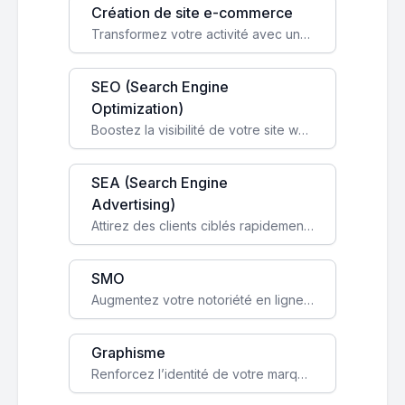
Création de site e-commerce
Transformez votre activité avec une boutique en ligne, accessible à l'échelle mondiale 24/7.
SEO (Search Engine
Optimization)
Boostez la visibilité de votre site web sur Google et attirez du trafic qualifié grâce à nos stratégies SEO.
SEA (Search Engine
Advertising)
Attirez des clients ciblés rapidement avec des campagnes publicitaires payantes optimisées pour vos objectifs.
SMO
Augmentez votre notoriété en ligne et stimulez la croissance de votre entreprise grâce à une stratégie sociale sur mesure.
Graphisme
Renforcez l’identité de votre marque avec un design unique qui capte l’attention et engage vos clients.