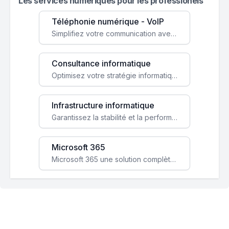
Les services numeriques pour les professionels
Téléphonie numérique - VoIP
Simplifiez votre communication avec une solution VoIP flexible, économique et adaptée à vos besoins professionnels.
Consultance informatique
Optimisez votre stratégie informatique avec l'expertise de nos consultants pour améliorer votre efficacité et sécurité.
Infrastructure informatique
Garantissez la stabilité et la performance de votre entreprise avec une infrastructure IT sécurisée et évolutive.
Microsoft 365
Microsoft 365 une solution complète qui booste votre productivité, renforce la sécurité de vos données et facilite la collaboration.