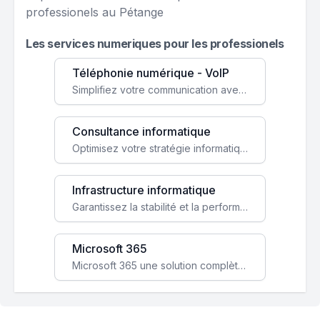
professionels au Pétange
Les services numeriques pour les professionels
Téléphonie numérique - VoIP
Simplifiez votre communication avec une solution VoIP flexible, économique et adaptée à vos besoins professionnels.
Consultance informatique
Optimisez votre stratégie informatique avec l'expertise de nos consultants pour améliorer votre efficacité et sécurité.
Infrastructure informatique
Garantissez la stabilité et la performance de votre entreprise avec une infrastructure IT sécurisée et évolutive.
Microsoft 365
Microsoft 365 une solution complète qui booste votre productivité, renforce la sécurité de vos données et facilite la collaboration.