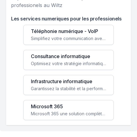
professionels au Wiltz
Les services numeriques pour les professionels
Téléphonie numérique - VoIP
Simplifiez votre communication avec une solution VoIP flexible, économique et adaptée à vos besoins professionnels.
Consultance informatique
Optimisez votre stratégie informatique avec l'expertise de nos consultants pour améliorer votre efficacité et sécurité.
Infrastructure informatique
Garantissez la stabilité et la performance de votre entreprise avec une infrastructure IT sécurisée et évolutive.
Microsoft 365
Microsoft 365 une solution complète qui booste votre productivité, renforce la sécurité de vos données et facilite la collaboration.