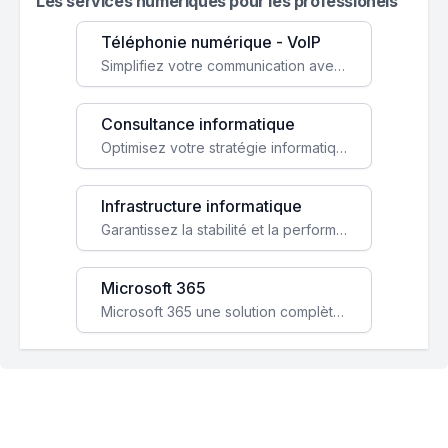
Les services numeriques pour les professionels
Téléphonie numérique - VoIP
Simplifiez votre communication avec une solution VoIP flexible, économique et adaptée à vos besoins professionnels.
Consultance informatique
Optimisez votre stratégie informatique avec l'expertise de nos consultants pour améliorer votre efficacité et sécurité.
Infrastructure informatique
Garantissez la stabilité et la performance de votre entreprise avec une infrastructure IT sécurisée et évolutive.
Microsoft 365
Microsoft 365 une solution complète qui booste votre productivité, renforce la sécurité de vos données et facilite la collaboration.