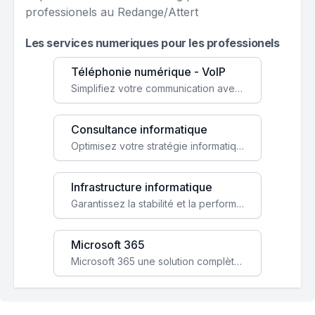
professionels au Redange/Attert
Les services numeriques pour les professionels
Téléphonie numérique - VoIP
Simplifiez votre communication avec une solution VoIP flexible, économique et adaptée à vos besoins professionnels.
Consultance informatique
Optimisez votre stratégie informatique avec l'expertise de nos consultants pour améliorer votre efficacité et sécurité.
Infrastructure informatique
Garantissez la stabilité et la performance de votre entreprise avec une infrastructure IT sécurisée et évolutive.
Microsoft 365
Microsoft 365 une solution complète qui booste votre productivité, renforce la sécurité de vos données et facilite la collaboration.