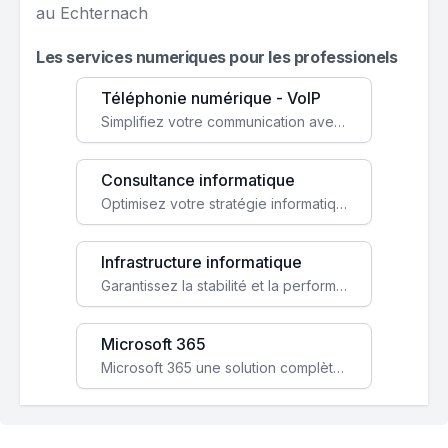
au Echternach
Les services numeriques pour les professionels
Téléphonie numérique - VoIP
Simplifiez votre communication avec une solution VoIP flexible, économique et adaptée à vos besoins professionnels.
Consultance informatique
Optimisez votre stratégie informatique avec l'expertise de nos consultants pour améliorer votre efficacité et sécurité.
Infrastructure informatique
Garantissez la stabilité et la performance de votre entreprise avec une infrastructure IT sécurisée et évolutive.
Microsoft 365
Microsoft 365 une solution complète qui booste votre productivité, renforce la sécurité de vos données et facilite la collaboration.