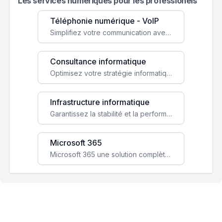
Les services numeriques pour les professionels
Téléphonie numérique - VoIP
Simplifiez votre communication avec une solution VoIP flexible, économique et adaptée à vos besoins professionnels.
Consultance informatique
Optimisez votre stratégie informatique avec l'expertise de nos consultants pour améliorer votre efficacité et sécurité.
Infrastructure informatique
Garantissez la stabilité et la performance de votre entreprise avec une infrastructure IT sécurisée et évolutive.
Microsoft 365
Microsoft 365 une solution complète qui booste votre productivité, renforce la sécurité de vos données et facilite la collaboration.