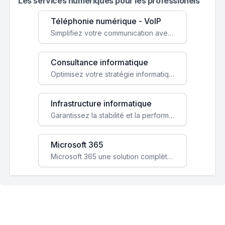
Les services numeriques pour les professionels
Téléphonie numérique - VoIP
Simplifiez votre communication avec une solution VoIP flexible, économique et adaptée à vos besoins professionnels.
Consultance informatique
Optimisez votre stratégie informatique avec l'expertise de nos consultants pour améliorer votre efficacité et sécurité.
Infrastructure informatique
Garantissez la stabilité et la performance de votre entreprise avec une infrastructure IT sécurisée et évolutive.
Microsoft 365
Microsoft 365 une solution complète qui booste votre productivité, renforce la sécurité de vos données et facilite la collaboration.