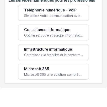
Les services numeriques pour les professionels
Téléphonie numérique - VoIP
Simplifiez votre communication avec une solution VoIP flexible, économique et adaptée à vos besoins professionnels.
Consultance informatique
Optimisez votre stratégie informatique avec l'expertise de nos consultants pour améliorer votre efficacité et sécurité.
Infrastructure informatique
Garantissez la stabilité et la performance de votre entreprise avec une infrastructure IT sécurisée et évolutive.
Microsoft 365
Microsoft 365 une solution complète qui booste votre productivité, renforce la sécurité de vos données et facilite la collaboration.