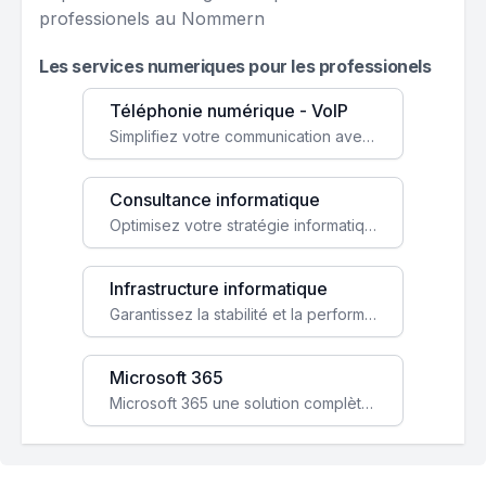
professionels au Nommern
Les services numeriques pour les professionels
Téléphonie numérique - VoIP
Simplifiez votre communication avec une solution VoIP flexible, économique et adaptée à vos besoins professionnels.
Consultance informatique
Optimisez votre stratégie informatique avec l'expertise de nos consultants pour améliorer votre efficacité et sécurité.
Infrastructure informatique
Garantissez la stabilité et la performance de votre entreprise avec une infrastructure IT sécurisée et évolutive.
Microsoft 365
Microsoft 365 une solution complète qui booste votre productivité, renforce la sécurité de vos données et facilite la collaboration.