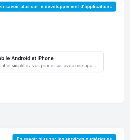
En savoir plus sur le développement d'applications
obile Android et IPhone
Augmentez l’engagement client et simplifiez vos processus avec une application mobile sur mesure, disponible sur iOS et Android.
En savoir plus sur les services numériques