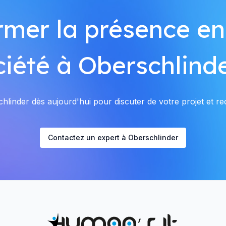
rmer la présence en
ciété à Oberschlinde
linder dès aujourd'hui pour discuter de votre projet et rec
Contactez un expert à Oberschlinder