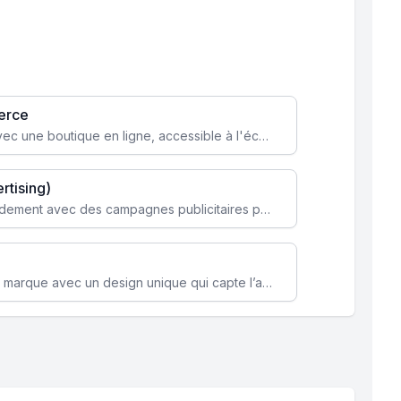
erce
Transformez votre activité avec une boutique en ligne, accessible à l'échelle mondiale 24/7.
rtising)
Attirez des clients ciblés rapidement avec des campagnes publicitaires payantes optimisées pour vos objectifs.
Renforcez l’identité de votre marque avec un design unique qui capte l’attention et engage vos clients.