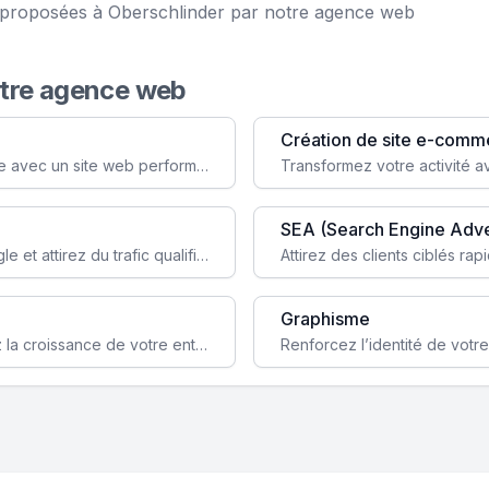
ce proposées à Oberschlinder par notre agence web
otre agence web
Création de site e-comm
Augmentez votre visibilité et crédibilité en ligne avec un site web performant, conçu pour attirer plus de clients.
SEA (Search Engine Adve
Boostez la visibilité de votre site web sur Google et attirez du trafic qualifié grâce à nos stratégies SEO.
Graphisme
Augmentez votre notoriété en ligne et stimulez la croissance de votre entreprise grâce à une stratégie sociale sur mesure.