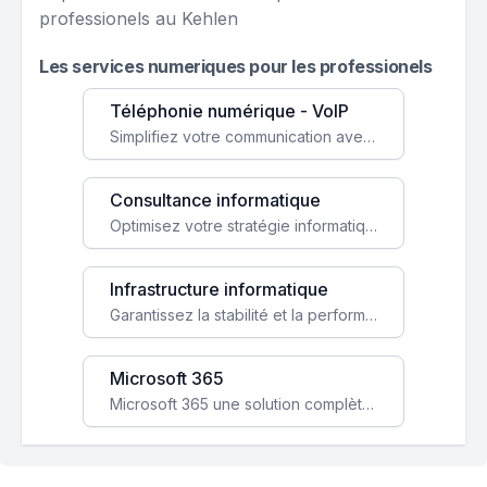
professionels au Kehlen
Les services numeriques pour les professionels
Téléphonie numérique - VoIP
Simplifiez votre communication avec une solution VoIP flexible, économique et adaptée à vos besoins professionnels.
Consultance informatique
Optimisez votre stratégie informatique avec l'expertise de nos consultants pour améliorer votre efficacité et sécurité.
Infrastructure informatique
Garantissez la stabilité et la performance de votre entreprise avec une infrastructure IT sécurisée et évolutive.
Microsoft 365
Microsoft 365 une solution complète qui booste votre productivité, renforce la sécurité de vos données et facilite la collaboration.