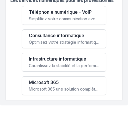
Les services numeriques pour les professionels
Téléphonie numérique - VoIP
Simplifiez votre communication avec une solution VoIP flexible, économique et adaptée à vos besoins professionnels.
Consultance informatique
Optimisez votre stratégie informatique avec l'expertise de nos consultants pour améliorer votre efficacité et sécurité.
Infrastructure informatique
Garantissez la stabilité et la performance de votre entreprise avec une infrastructure IT sécurisée et évolutive.
Microsoft 365
Microsoft 365 une solution complète qui booste votre productivité, renforce la sécurité de vos données et facilite la collaboration.