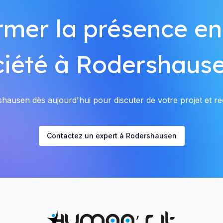
rmer la présence en
ciété à Rodershause
ausen dès aujourd'hui pour discuter de votre projet et rec
Contactez un expert à Rodershausen