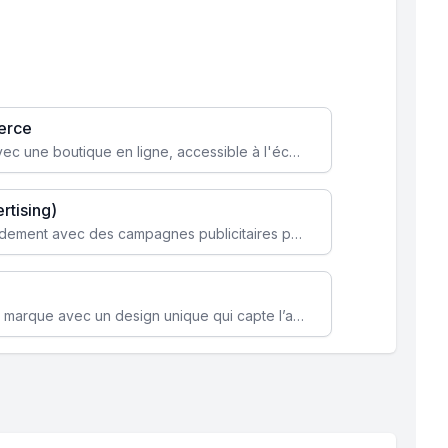
erce
Transformez votre activité avec une boutique en ligne, accessible à l'échelle mondiale 24/7.
rtising)
Attirez des clients ciblés rapidement avec des campagnes publicitaires payantes optimisées pour vos objectifs.
Renforcez l’identité de votre marque avec un design unique qui capte l’attention et engage vos clients.