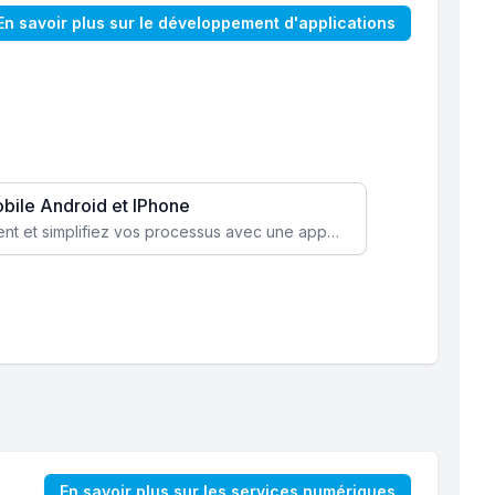
En savoir plus sur le développement d'applications
obile Android et IPhone
Augmentez l’engagement client et simplifiez vos processus avec une application mobile sur mesure, disponible sur iOS et Android.
En savoir plus sur les services numériques