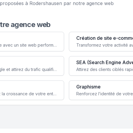
ce proposées à Rodershausen par notre agence web
otre agence web
Création de site e-comm
Augmentez votre visibilité et crédibilité en ligne avec un site web performant, conçu pour attirer plus de clients.
SEA (Search Engine Adve
Boostez la visibilité de votre site web sur Google et attirez du trafic qualifié grâce à nos stratégies SEO.
Graphisme
Augmentez votre notoriété en ligne et stimulez la croissance de votre entreprise grâce à une stratégie sociale sur mesure.