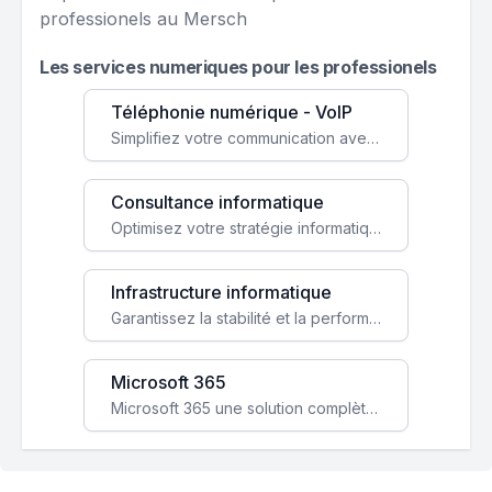
professionels au Mersch
Les services numeriques pour les professionels
Téléphonie numérique - VoIP
Simplifiez votre communication avec une solution VoIP flexible, économique et adaptée à vos besoins professionnels.
Consultance informatique
Optimisez votre stratégie informatique avec l'expertise de nos consultants pour améliorer votre efficacité et sécurité.
Infrastructure informatique
Garantissez la stabilité et la performance de votre entreprise avec une infrastructure IT sécurisée et évolutive.
Microsoft 365
Microsoft 365 une solution complète qui booste votre productivité, renforce la sécurité de vos données et facilite la collaboration.