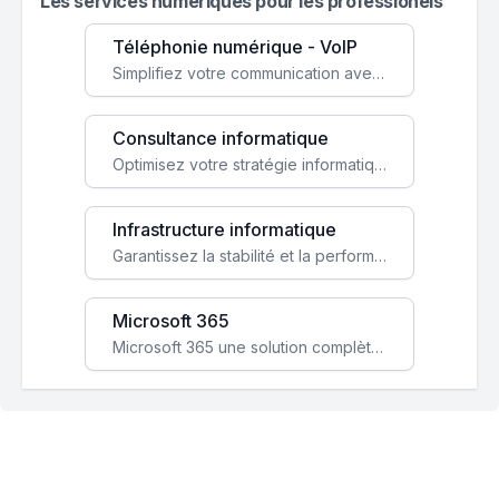
Les services numeriques pour les professionels
Téléphonie numérique - VoIP
Simplifiez votre communication avec une solution VoIP flexible, économique et adaptée à vos besoins professionnels.
Consultance informatique
Optimisez votre stratégie informatique avec l'expertise de nos consultants pour améliorer votre efficacité et sécurité.
Infrastructure informatique
Garantissez la stabilité et la performance de votre entreprise avec une infrastructure IT sécurisée et évolutive.
Microsoft 365
Microsoft 365 une solution complète qui booste votre productivité, renforce la sécurité de vos données et facilite la collaboration.