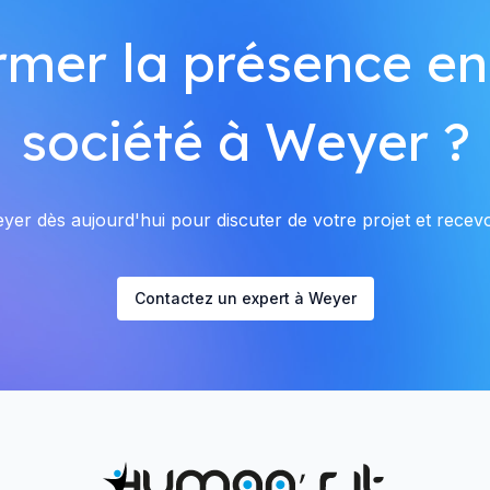
rmer la présence en
société à Weyer ?
er dès aujourd'hui pour discuter de votre projet et recevoi
Contactez un expert à Weyer