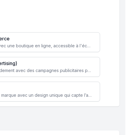
erce
Transformez votre activité avec une boutique en ligne, accessible à l'échelle mondiale 24/7.
rtising)
Attirez des clients ciblés rapidement avec des campagnes publicitaires payantes optimisées pour vos objectifs.
Renforcez l’identité de votre marque avec un design unique qui capte l’attention et engage vos clients.