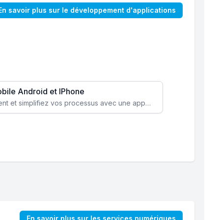
En savoir plus sur le développement d'applications
obile Android et IPhone
Augmentez l’engagement client et simplifiez vos processus avec une application mobile sur mesure, disponible sur iOS et Android.
En savoir plus sur les services numériques