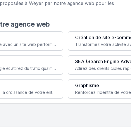
ce proposées à Weyer par notre agence web pour les
otre agence web
Création de site e-comm
Augmentez votre visibilité et crédibilité en ligne avec un site web performant, conçu pour attirer plus de clients.
SEA (Search Engine Adve
Boostez la visibilité de votre site web sur Google et attirez du trafic qualifié grâce à nos stratégies SEO.
Graphisme
Augmentez votre notoriété en ligne et stimulez la croissance de votre entreprise grâce à une stratégie sociale sur mesure.