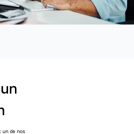
 un
n
c un de nos