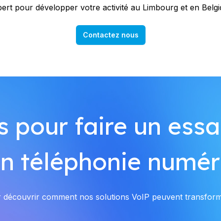
ert pour développer votre activité au Limbourg et en Belg
Contactez nous
 pour faire un essai
en téléphonie numér
 découvrir comment nos solutions VoIP peuvent transform