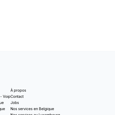
s
À propos
- Voip
Contact
que
Jobs
ique
Nos services en Belgique
Nos services au Luxembourg